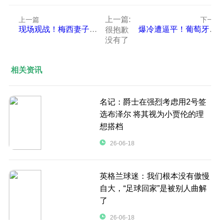
上一篇:
上一篇
下一
现场观战！梅西妻子安东内拉和孩子们抵达体育场！
爆冷遭逼平！葡萄牙主帅：进球后我们仅是控球，没能给对手造威胁
很抱歉
没有了
相关资讯
名记：爵士在强烈考虑用2号签
选布泽尔 将其视为小贾伦的理
想搭档
26-06-18
英格兰球迷：我们根本没有傲慢
自大，“足球回家”是被别人曲解
了
26-06-18