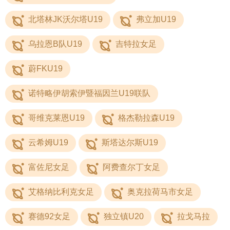
北塔林JK沃尔塔U19
弗立加U19
乌拉恩B队U19
吉特拉女足
蔚FKU19
诺特略伊胡索伊暨福因兰U19联队
哥维克莱恩U19
格杰勒拉森U19
云希姆U19
斯塔达尔斯U19
富佐尼女足
阿费查尔丁女足
艾格纳比利克女足
奥克拉荷马市女足
赛德92女足
独立镇U20
拉戈马拉