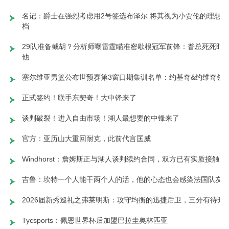
名记：爵士在强烈考虑用2号签选布泽尔 将其视为小贾伦的理想搭
档
29队准备截胡？分析师曝雷霆瞄准密歇根冠军前锋：普总死死盯
他
塞尔维亚男篮公布世预赛第3窗口期集训名单：约基奇&约维奇领
正式签约！联手东契奇！大中锋来了
谈判破裂！进入自由市场！湖人最想要的中锋来了
官方：亚历山大重回耐克，此前代言匡威
Windhorst：詹姆斯正与湖人谈判续约合同，双方已有实质接触
吉鲁：坎特一个人能干两个人的活，他的心态也会感染法国队友
2026届新秀巡礼之弗莱明斯：攻守均衡的迅捷后卫，三分有待开
Tycsports：佩恩世界杯后加盟巴拉圭奥林匹亚