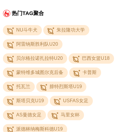
热门TAG聚合
NU斗牛犬
朱拉隆功大学
阿雷纳斯胜利队U20
贝尔格拉诺扎拉特U20
巴西女篮U18
蒙特维多城图尔克后备
卡普斯
托瓦兰
腓特烈斯塔U19
斯塔贝克U19
USFAS女足
AS曼德女足
马里女杯
派德林纳梅斯科德U19