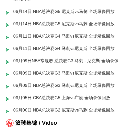
06月14日 NBA总决赛G5 尼克斯vs马刺 全场录像回放
06月14日 NBA总决赛G5 尼克斯vs马刺 全场录像回放
06月11日 NBA总决赛G4 马刺vs尼克斯 全场录像回放
06月11日 NBA总决赛G4 马刺vs尼克斯 全场录像回放
06月09日NBA常规赛 总决赛G3 马刺 - 尼克斯 全场录像
06月09日 NBA总决赛G3 马刺vs尼克斯 全场录像回放
06月09日 NBA总决赛G3 马刺vs尼克斯 全场录像回放
06月05日 CBA总决赛G5 上海vs广厦 全场录像回放
06月06日 NBA总决赛G2 尼克斯vs马刺 全场录像回放
篮球集锦 / Video