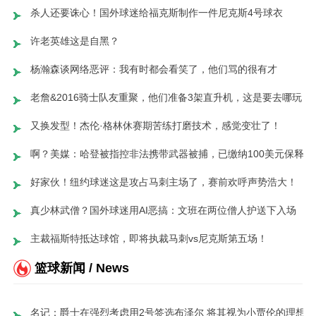
杀人还要诛心！国外球迷给福克斯制作一件尼克斯4号球衣
许老英雄这是自黑？
杨瀚森谈网络恶评：我有时都会看笑了，他们骂的很有才
老詹&2016骑士队友重聚，他们准备3架直升机，这是要去哪玩？
又换发型！杰伦·格林休赛期苦练打磨技术，感觉变壮了！
啊？美媒：哈登被指控非法携带武器被捕，已缴纳100美元保释金
好家伙！纽约球迷这是攻占马刺主场了，赛前欢呼声势浩大！
真少林武僧？国外球迷用AI恶搞：文班在两位僧人护送下入场
主裁福斯特抵达球馆，即将执裁马刺vs尼克斯第五场！
篮球新闻 / News
名记：爵士在强烈考虑用2号签选布泽尔 将其视为小贾伦的理想搭