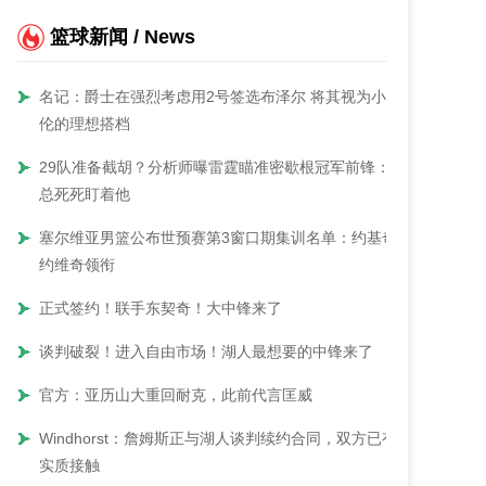
篮球新闻 / News
名记：爵士在强烈考虑用2号签选布泽尔 将其视为小贾
伦的理想搭档
29队准备截胡？分析师曝雷霆瞄准密歇根冠军前锋：普
总死死盯着他
塞尔维亚男篮公布世预赛第3窗口期集训名单：约基奇&
约维奇领衔
正式签约！联手东契奇！大中锋来了
谈判破裂！进入自由市场！湖人最想要的中锋来了
官方：亚历山大重回耐克，此前代言匡威
Windhorst：詹姆斯正与湖人谈判续约合同，双方已有
实质接触