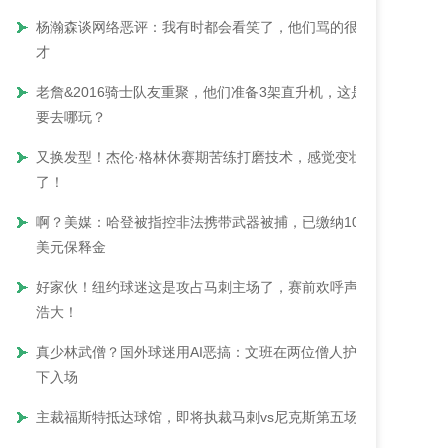
杨瀚森谈网络恶评：我有时都会看笑了，他们骂的很有
才
老詹&2016骑士队友重聚，他们准备3架直升机，这是
要去哪玩？
又换发型！杰伦·格林休赛期苦练打磨技术，感觉变壮
了！
啊？美媒：哈登被指控非法携带武器被捕，已缴纳100
美元保释金
好家伙！纽约球迷这是攻占马刺主场了，赛前欢呼声势
浩大！
真少林武僧？国外球迷用AI恶搞：文班在两位僧人护送
下入场
主裁福斯特抵达球馆，即将执裁马刺vs尼克斯第五场！