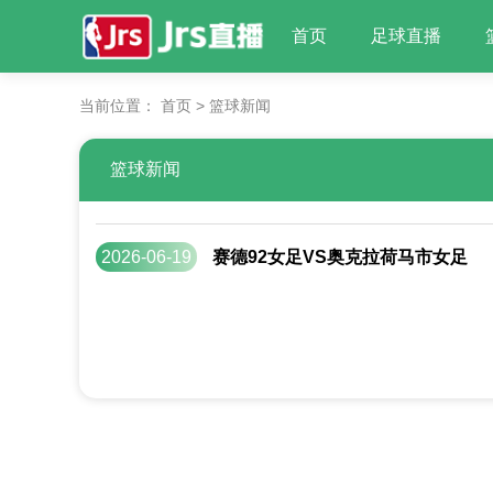
首页
足球直播
当前位置：
首页
>
篮球新闻
篮球新闻
2026-06-19
赛德92女足VS奥克拉荷马市女足