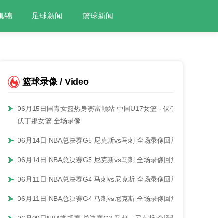
集锦
足球新闻
篮球新闻
篮球录像 / Video
06月15日国青女篮热身赛富顺站 中国U17女篮 - 伏伊
伏丁那女篮 全场录像
06月14日 NBA总决赛G5 尼克斯vs马刺 全场录像回放
06月14日 NBA总决赛G5 尼克斯vs马刺 全场录像回放
06月11日 NBA总决赛G4 马刺vs尼克斯 全场录像回放
06月11日 NBA总决赛G4 马刺vs尼克斯 全场录像回放