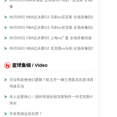
06月09日NBA常规赛 总决赛G3 马刺 - 尼克斯 全场录
像
06月09日 NBA总决赛G3 马刺vs尼克斯 全场录像回放
06月09日 NBA总决赛G3 马刺vs尼克斯 全场录像回放
06月05日 CBA总决赛G5 上海vs广厦 全场录像回放
06月06日 NBA总决赛G2 尼克斯vs马刺 全场录像回放
篮球集锦 / Video
没去和老詹他们重聚？欧文开一辆兰博基尼在新泽西与
球迷互动
杀人还要诛心！国外球迷给福克斯制作一件尼克斯4号
球衣
许老英雄这是自黑？