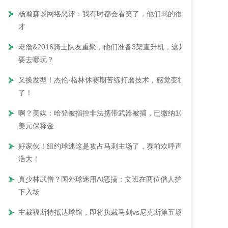
杨瀚森谈网络恶评：我有时都会看笑了，他们骂的很有
才
老詹&2016骑士队友重聚，他们准备3架直升机，这是
要去哪玩？
又换发型！杰伦·格林休赛期苦练打磨技术，感觉变壮
了！
啊？美媒：哈登被指控非法携带武器被捕，已缴纳100
美元保释金
好家伙！纽约球迷这是攻占马刺主场了，赛前欢呼声势
浩大！
真少林武僧？国外球迷用AI恶搞：文班在两位僧人护送
下入场
主裁福斯特抵达球馆，即将执裁马刺vs尼克斯第五场！