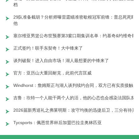
档
29队准备截胡？分析师曝雷霆瞄准密歇根冠军前锋：普总死死盯
他
塞尔维亚男篮公布世预赛第3窗口期集训名单：约基奇&约维奇领
正式签约！联手东契奇！大中锋来了
谈判破裂！进入自由市场！湖人最想要的中锋来了
官方：亚历山大重回耐克，此前代言匡威
Windhorst：詹姆斯正与湖人谈判续约合同，双方已有实质接触
吉鲁：坎特一个人能干两个人的活，他的心态也会感染法国队友
2026届新秀巡礼之弗莱明斯：攻守均衡的迅捷后卫，三分有待开
Tycsports：佩恩世界杯后加盟巴拉圭奥林匹亚