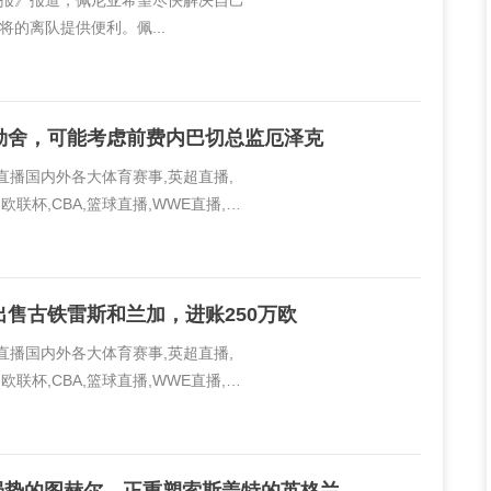
体育报》报道，佩尼亚希望尽快解决自己
的离队提供便利。佩...
勒舍，可能考虑前费内巴切总监厄泽克
线直播国内外各大体育赛事,英超直播,
欧联杯,CBA,篮球直播,WWE直播,PP
..
售古铁雷斯和兰加，进账250万欧
线直播国内外各大体育赛事,英超直播,
欧联杯,CBA,篮球直播,WWE直播,PP
..