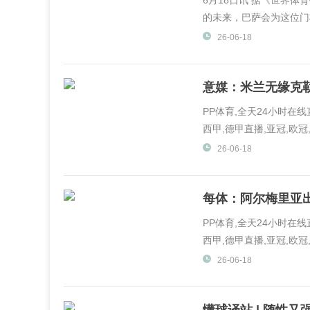
6月18日讯 据《世界
的未来，巴萨会为这位门将
26-06-18
意媒：米兰无缘克
PP体育,全天24小时在
西甲,德甲直播,亚冠,欧冠,
体育,PP视频一起玩出精彩.
26-06-18
每体：阿尔梅里亚出
PP体育,全天24小时在
西甲,德甲直播,亚冠,欧冠,
体育,PP视频一起玩出精彩.
26-06-18