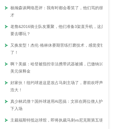
杨瀚森谈网络恶评：我有时都会看笑了，他们骂的很有
才
老詹&2016骑士队友重聚，他们准备3架直升机，这是
要去哪玩？
又换发型！杰伦·格林休赛期苦练打磨技术，感觉变壮
了！
啊？美媒：哈登被指控非法携带武器被捕，已缴纳100
美元保释金
好家伙！纽约球迷这是攻占马刺主场了，赛前欢呼声势
浩大！
真少林武僧？国外球迷用AI恶搞：文班在两位僧人护送
下入场
主裁福斯特抵达球馆，即将执裁马刺vs尼克斯第五场！