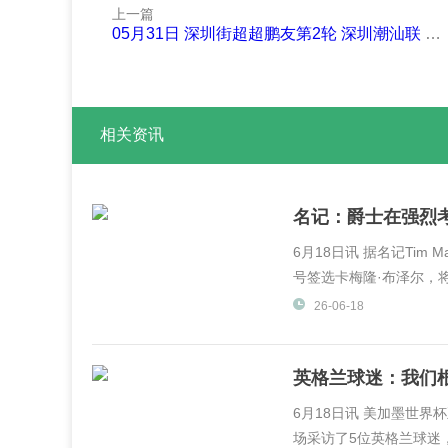
上一篇
05月31日 深圳街超超鹏友第2轮 深圳潮汕联 VS 深圳江西人 全场录像
相关资讯
名记：爵士在强烈
6月18日讯 据名记Tim 
号签选卡梅隆·布泽尔，将
26-06-18
英格兰球迷：我们
6月18日讯 美加墨世界杯正在
场采访了5位英格兰球迷，他