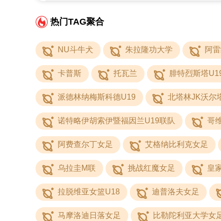
热门TAG聚合
NU斗牛犬
朱拉隆功大学
阿雷
卡普斯
托瓦兰
腓特烈斯塔U1
派德林纳梅斯科德U19
北塔林JK沃尔塔
诺特略伊胡索伊暨福因兰U19联队
哥维
阿费查尔丁女足
艾格纳比利克女足
乌拉圭M联
挑战红魔女足
皇
拉脱维亚女篮U18
迪普洛夫女足
马摩洛迪日落女足
比勒陀利亚大学女