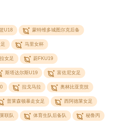
篮U18
蒙特维多城图尔克后备
女足
马里女杯
拉女足
蔚FKU19
斯塔达尔斯U19
富佐尼女足
0
拉戈马拉
奥林比亚竞技
普莱森顿暴走女足
西阿德莱女足
莱联队
体育生队后备队
秘鲁丙