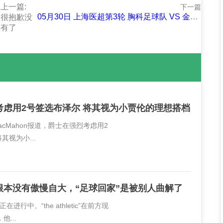
上一篇:
下一篇
05月30日 上海医超第3轮 胸科足球队 VS 金山金医院 全场录像
很抱歉没
有了
考虑用2号签选布泽尔 将其视为小贾伦的理想搭档
MacMahon报道，爵士在强烈考虑用2
其视为小...
根本没有傲慢自大，“足球回家”是被别人曲解了
进行中。“the athletic”在前方现
...