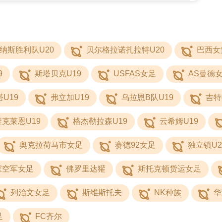
纳斯胜利队U20
贝尔格拉诺扎拉特U20
巴西女
9
斯塔贝克U19
USFAS女足
AS曼德
U19
弗立加U19
乌拉恩B队U19
吉特
克莱恩U19
格杰勒拉森U19
云希姆U19
奥克拉荷马市女足
赛德92女足
独立镇U2
家空军女足
佛罗里达獾
斯托克顿货运女足
列治文女足
斯维斯托夫
NK种族
华
足
FC齐尔