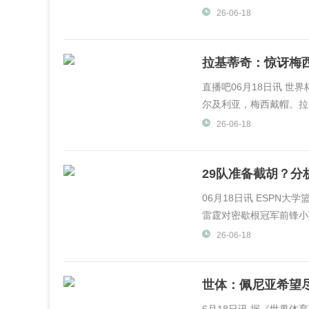
26-06-18
拉基蒂奇：惊讶梅
同
直播吧06月18日讯 世界
尔及利亚，梅西戴帽。拉
DAZN采访，谈到了梅
26-06-18
现感到...
29队准备截胡？
他
06月18日讯 ESPN大学
雷霆对密歇根冠军前锋小莫
26-06-18
世体：佩尼亚希望
利