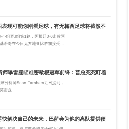
西表现可能你刚看足球，有无梅西足球将截然不
杯小组赛J组第1轮，阿根廷3-0击败阿
基蒂奇在今日克罗地亚比赛前接受了
西。拉基蒂奇说道：“如果你对梅西的表
分析师曝雷霆瞄准密歇根冠军前锋：普总死死盯着
篮球分析师Sean Farnham近日提到，
雷兹...
尽快解决自己的未来，巴萨会为他的离队提供便