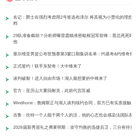
名记：爵士在强烈考虑用2号签选布泽尔 将其视为小贾伦的理想搭
档
29队准备截胡？分析师曝雷霆瞄准密歇根冠军前锋：普总死死盯
他
塞尔维亚男篮公布世预赛第3窗口期集训名单：约基奇&约维奇领
正式签约！联手东契奇！大中锋来了
谈判破裂！进入自由市场！湖人最想要的中锋来了
官方：亚历山大重回耐克，此前代言匡威
Windhorst：詹姆斯正与湖人谈判续约合同，双方已有实质接触
吉鲁：坎特一个人能干两个人的活，他的心态也会感染法国队友
2026届新秀巡礼之弗莱明斯：攻守均衡的迅捷后卫，三分有待开