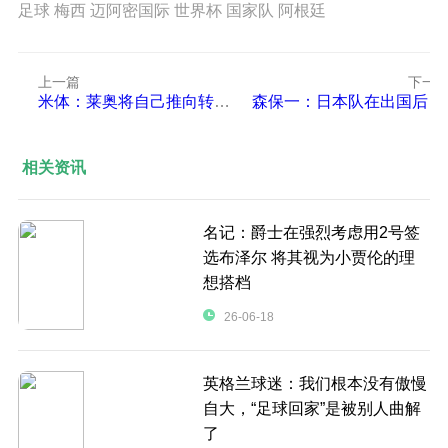
足球
梅西
迈阿密国际
世界杯
国家队
阿根廷
上一篇
下一
米体：莱奥将自己推向转会市场，但AC米兰绝对不会贱卖他
森保一：日本队在出国后，直到世界杯前将不和其他国家进行热身
相关资讯
名记：爵士在强烈考虑用2号签
选布泽尔 将其视为小贾伦的理
想搭档
26-06-18
英格兰球迷：我们根本没有傲慢
自大，“足球回家”是被别人曲解
了