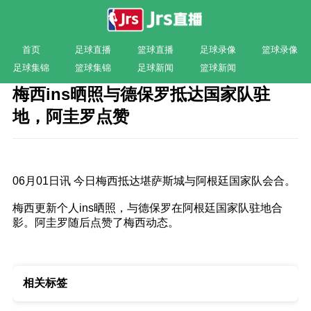
首页
足球直播
篮球直播
足球录像
篮球录像
足球集锦
篮球集锦
足球新闻
篮球新闻
梅西ins晒照与德保罗抵达国家队驻
地，阿圭罗点赞
发布时间：2026-06-01 12:56:13 阅读：
0 次
06月01日讯 今日梅西抵达堪萨斯城与阿根廷国家队会合。
梅西更新个人ins晒照，与德保罗在阿根廷国家队驻地合
影。阿圭罗随后点赞了梅西动态。
相关标签