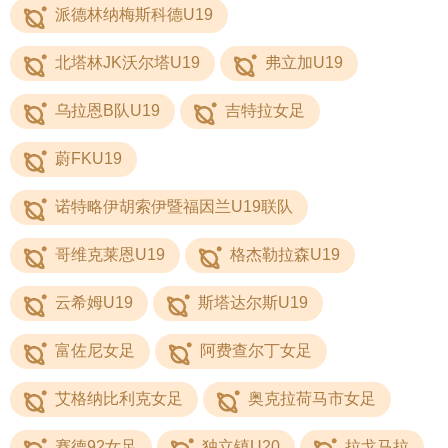
派德林纳梅斯科德U19
北塔林JK沃尔塔U19
弗立加U19
乌拉恩B队U19
吉特拉女足
蔚FKU19
诺特略伊胡索伊暨福因兰U19联队
哥维克莱恩U19
格杰勒拉森U19
云希姆U19
斯塔达尔斯U19
富佐尼女足
阿费查尔丁女足
艾格纳比利克女足
奥克拉荷马市女足
赛德92女足
独立镇U20
拉戈马拉