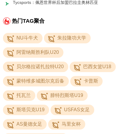
Tycsports：佩恩世界杯后加盟巴拉圭奥林匹亚
热门TAG聚合
NU斗牛犬
朱拉隆功大学
阿雷纳斯胜利队U20
贝尔格拉诺扎拉特U20
巴西女篮U18
蒙特维多城图尔克后备
卡普斯
托瓦兰
腓特烈斯塔U19
斯塔贝克U19
USFAS女足
AS曼德女足
马里女杯