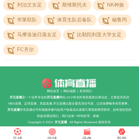
列治文女足
斯维斯托夫
NK种族
华莱联队
体育生队后备队
秘鲁丙
马摩洛迪日落女足
比勒陀利亚大学女足
FC齐尔
网站首页
|
网站地图
|
联系我们
开元直播
是一个业界专业的
开元直播
网站,24小时实时更新最新比赛信息，主要提供高清
NBA直播、足球直播、英超直播,开元直播以最全最高清信号源，让您免费畅享体育赛事。
开元直播
所有直播信号和视频录像均由用户收集或从搜索引擎搜索整理获得，如有侵犯您的
权益请通知我们，我们会第一时间处理，谢谢。
Copyright © 2024
开元直播
. All Rights Reserved 版权所有
足球
篮球
录像
新闻