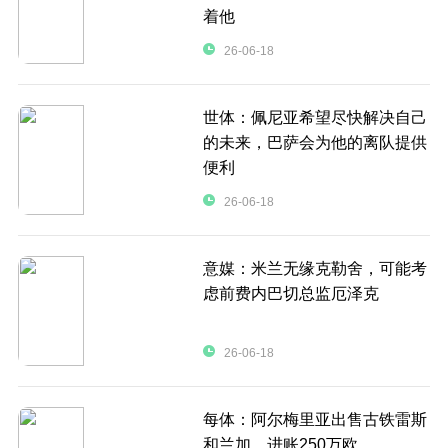
着他
26-06-18
世体：佩尼亚希望尽快解决自己
的未来，巴萨会为他的离队提供
便利
26-06-18
意媒：米兰无缘克勒舍，可能考
虑前费内巴切总监厄泽克
26-06-18
每体：阿尔梅里亚出售古铁雷斯
和兰加，进账250万欧