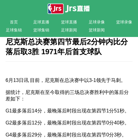
首页
足球直播
篮球直播
足球录像
篮球录像
足球集锦
篮球集锦
足球新闻
篮球新闻
尼克斯总决赛第四节最后2分钟内比分
落后取3胜 1971年后首支球队
发布时间：2026-06-13 14:03:43 阅读：
0 次
6月13日讯 目前，尼克斯在总决赛中以3-1领先于马刺。
据统计，尼克斯在至今取得的三场总决赛胜利中的落后分
差如下：
G1最多落后14分，最晚落后时段出现在第四节1分51秒。
G2最多落后12分，最晚落后时段出现在第四节0分40秒。
G4最多落后29分，最晚落后时段出现在第四节0分3秒。