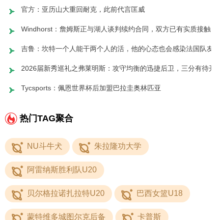
官方：亚历山大重回耐克，此前代言匡威
Windhorst：詹姆斯正与湖人谈判续约合同，双方已有实质接触
吉鲁：坎特一个人能干两个人的活，他的心态也会感染法国队友
2026届新秀巡礼之弗莱明斯：攻守均衡的迅捷后卫，三分有待开
Tycsports：佩恩世界杯后加盟巴拉圭奥林匹亚
热门TAG聚合
NU斗牛犬
朱拉隆功大学
阿雷纳斯胜利队U20
贝尔格拉诺扎拉特U20
巴西女篮U18
蒙特维多城图尔克后备
卡普斯