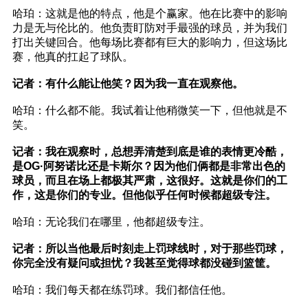
哈珀：这就是他的特点，他是个赢家。他在比赛中的影响
力是无与伦比的。他负责盯防对手最强的球员，并为我们
打出关键回合。他每场比赛都有巨大的影响力，但这场比
赛，他真的扛起了球队。
记者：有什么能让他笑？因为我一直在观察他。
哈珀：什么都不能。我试着让他稍微笑一下，但他就是不
笑。
记者：我在观察时，总想弄清楚到底是谁的表情更冷酷，
是OG·阿努诺比还是卡斯尔？因为他们俩都是非常出色的
球员，而且在场上都极其严肃，这很好。这就是你们的工
作，这是你们的专业。但他似乎任何时候都超级专注。
哈珀：无论我们在哪里，他都超级专注。
记者：所以当他最后时刻走上罚球线时，对于那些罚球，
你完全没有疑问或担忧？我甚至觉得球都没碰到篮筐。
哈珀：我们每天都在练罚球。我们都信任他。