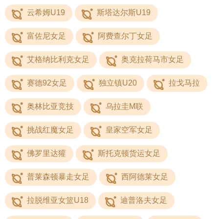
云希姆U19
斯塔达尔斯U19
富佐尼女足
阿费查尔丁女足
艾格纳比利克女足
奥克拉荷马市女足
赛德92女足
独立镇U20
拉戈马拉
奥林比亚竞技
乌拉圭M联
挑战红魔女足
皇家空军女足
佛罗里达獾
斯托克顿货运女足
普莱森顿暴走女足
西阿德莱女足
拉脱维亚女篮U18
迪普洛夫女足