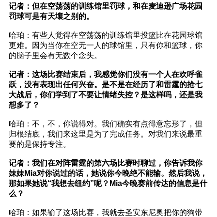
记者：但在空荡荡的训练馆里罚球，和在麦迪逊广场花园
罚球可是有天壤之别的。
哈珀：有些人觉得在空荡荡的训练馆里投篮比在花园球馆
更难。因为当你在空无一人的球馆里，只有你和篮球，你
的脑子里会有无数个念头。
记者：这场比赛结束后，我感觉你们没有一个人在欢呼雀
跃，没有表现出任何兴奋。是不是在经历了和雷霆的抢七
大战后，你们学到了不要让情绪失控？是这样吗，还是我
想多了？
哈珀：不，不，你说得对。我们确实有点得意忘形了，但
归根结底，我们来这里是为了完成任务。对我们来说最重
要的是保持专注。
记者：我们在对阵雷霆的第六场比赛时聊过，你告诉我你
妹妹Mia对你说过的话，她说你今晚绝不能输。然后我说，
那如果她说“我想去纽约”呢？Mia今晚赛前传达的信息是什
么？
哈珀：如果输了这场比赛，我就去圣安东尼奥把你的狗带