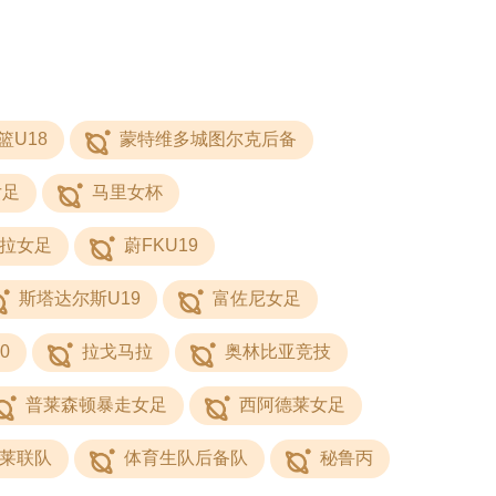
篮U18
蒙特维多城图尔克后备
女足
马里女杯
拉女足
蔚FKU19
斯塔达尔斯U19
富佐尼女足
0
拉戈马拉
奥林比亚竞技
普莱森顿暴走女足
西阿德莱女足
莱联队
体育生队后备队
秘鲁丙