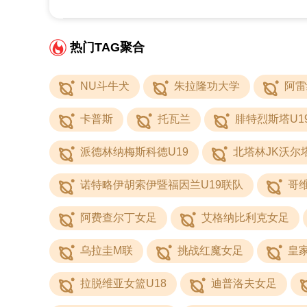
热门TAG聚合
NU斗牛犬
朱拉隆功大学
阿雷
卡普斯
托瓦兰
腓特烈斯塔U1
派德林纳梅斯科德U19
北塔林JK沃尔塔
诺特略伊胡索伊暨福因兰U19联队
哥维
阿费查尔丁女足
艾格纳比利克女足
乌拉圭M联
挑战红魔女足
皇
拉脱维亚女篮U18
迪普洛夫女足