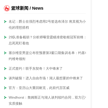
篮球新闻 / News
名记：爵士在强烈考虑用2号签选布泽尔 将其视为小贾
伦的理想搭档
29队准备截胡？分析师曝雷霆瞄准密歇根冠军前锋：普
总死死盯着他
塞尔维亚男篮公布世预赛第3窗口期集训名单：约基奇&
约维奇领衔
正式签约！联手东契奇！大中锋来了
谈判破裂！进入自由市场！湖人最想要的中锋来了
官方：亚历山大重回耐克，此前代言匡威
Windhorst：詹姆斯正与湖人谈判续约合同，双方已有
实质接触