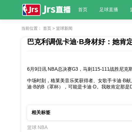
首页
足球直播
当前位置：
首页
>
篮球新闻
巴克利调侃卡迪·B身材好：她肯定
发布时间：2026-06-09 13:53:03 阅读：
0 次
6月9日讯 NBA总决赛G3，马刺115-111战胜尼克
中场时刻，格莱美音乐奖获得者、女歌手卡迪·B献
迪·B的B（罩杯），可能是卡迪·D。我敢肯定那
相关标签
篮球
NBA