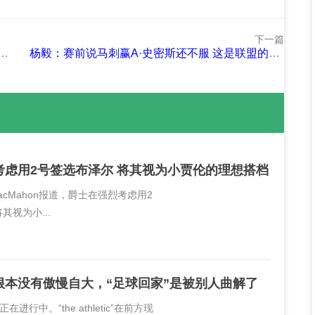
下一篇
杨毅：赛前说马刺赢A·史密斯还不服 这是联盟的意思 G4尼克斯赢
考虑用2号签选布泽尔 将其视为小贾伦的理想搭档
MacMahon报道，爵士在强烈考虑用2
其视为小...
根本没有傲慢自大，“足球回家”是被别人曲解了
进行中。“the athletic”在前方现