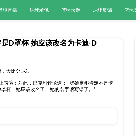
篮球直播
足球录像
篮球录像
足球集锦
篮球
是D罩杯 她应该改名为卡迪·D
斯，大比分1-2。
上表演；对此，巴克利评论道：“ 我确定那肯定不是卡
是D罩杯。她应该改名了。她的名字缩写错了。”