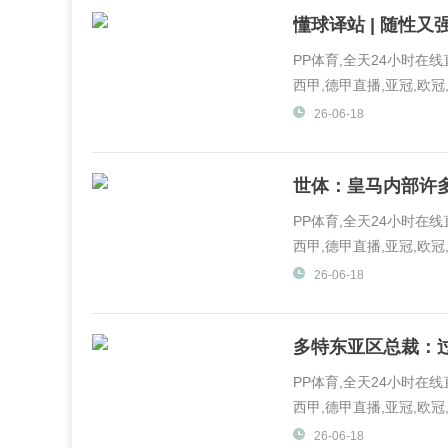
懂球译站 | 随性
PP体育,全天24小时在
西甲,德甲直播,亚冠,欧冠,
体育,PP视频一起玩出精彩.
26-06-18
世体：皇马内部许
PP体育,全天24小时在
西甲,德甲直播,亚冠,欧冠,
体育,PP视频一起玩出精彩.
26-06-18
多特东亚区总裁：
PP体育,全天24小时在
西甲,德甲直播,亚冠,欧冠,
体育,PP视频一起玩出精彩.
26-06-18