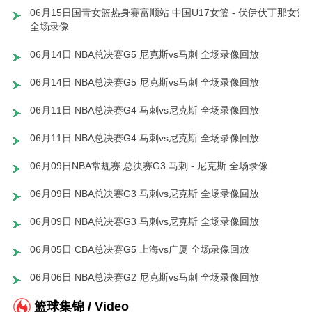
06月15日国青女篮热身赛富顺站 中国U17女篮 - 伏伊伏丁那女篮
全场录像
06月14日 NBA总决赛G5 尼克斯vs马刺 全场录像回放
06月14日 NBA总决赛G5 尼克斯vs马刺 全场录像回放
06月11日 NBA总决赛G4 马刺vs尼克斯 全场录像回放
06月11日 NBA总决赛G4 马刺vs尼克斯 全场录像回放
06月09日NBA常规赛 总决赛G3 马刺 - 尼克斯 全场录像
06月09日 NBA总决赛G3 马刺vs尼克斯 全场录像回放
06月09日 NBA总决赛G3 马刺vs尼克斯 全场录像回放
06月05日 CBA总决赛G5 上海vs广厦 全场录像回放
06月06日 NBA总决赛G2 尼克斯vs马刺 全场录像回放
篮球集锦 / Video