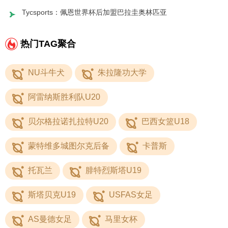
Tycsports：佩恩世界杯后加盟巴拉圭奥林匹亚
热门TAG聚合
NU斗牛犬
朱拉隆功大学
阿雷纳斯胜利队U20
贝尔格拉诺扎拉特U20
巴西女篮U18
蒙特维多城图尔克后备
卡普斯
托瓦兰
腓特烈斯塔U19
斯塔贝克U19
USFAS女足
AS曼德女足
马里女杯