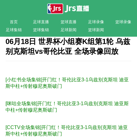
首页
足球直播
篮球直播
足球录像
篮球录像
足球集锦
篮球集锦
足球新闻
篮球新闻
06月18日 世界杯小组赛K组第1轮 乌兹
别克斯坦vs哥伦比亚 全场录像回放
发布时间：2026-06-18 阅读：
0 次
[小红书全场集锦]开门红！哥伦比亚3-1乌兹别克斯坦 迪亚
斯中柱+传射穆尼奥斯破门
[咪咕全场集锦]开门红！哥伦比亚3-1乌兹别克斯坦 迪亚斯
中柱+传射穆尼奥斯破门
[CCTV全场集锦]开门红！哥伦比亚3-1乌兹别克斯坦 迪亚
斯中柱+传射穆尼奥斯破门