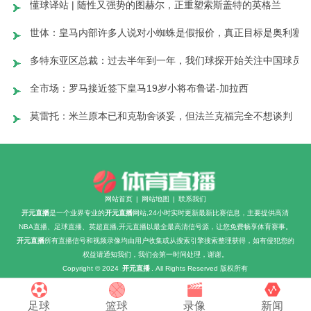
懂球译站 | 随性又强势的图赫尔，正重塑索斯盖特的英格兰
世体：皇马内部许多人说对小蜘蛛是假报价，真正目标是奥利塞
多特东亚区总裁：过去半年到一年，我们球探开始关注中国球员
全市场：罗马接近签下皇马19岁小将布鲁诺-加拉西
莫雷托：米兰原本已和克勒舍谈妥，但法兰克福完全不想谈判
网站首页
|
网站地图
|
联系我们
开元直播
是一个业界专业的
开元直播
网站,24小时实时更新最新比赛信息，主要提供高清
NBA直播、足球直播、英超直播,开元直播以最全最高清信号源，让您免费畅享体育赛事。
开元直播
所有直播信号和视频录像均由用户收集或从搜索引擎搜索整理获得，如有侵犯您的
权益请通知我们，我们会第一时间处理，谢谢。
Copyright © 2024
开元直播
. All Rights Reserved 版权所有
足球
篮球
录像
新闻