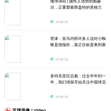
懂球译站 | 随性又强势的图赫
尔，正重塑索斯盖特的英格兰
26-06-18
世体：皇马内部许多人说对小蜘
蛛是假报价，真正目标是奥利塞
26-06-18
多特东亚区总裁：过去半年到一
年，我们球探开始关注中国球员
26-06-18
足球录像 / Video