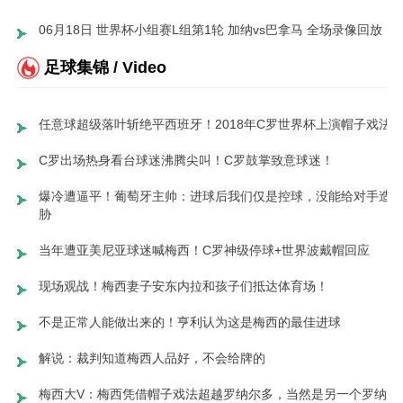
06月18日 世界杯小组赛L组第1轮 加纳vs巴拿马 全场录像回放
足球集锦 / Video
任意球超级落叶斩绝平西班牙！2018年C罗世界杯上演帽子戏法
C罗出场热身看台球迷沸腾尖叫！C罗鼓掌致意球迷！
爆冷遭逼平！葡萄牙主帅：进球后我们仅是控球，没能给对手造
胁
当年遭亚美尼亚球迷喊梅西！C罗神级停球+世界波戴帽回应
现场观战！梅西妻子安东内拉和孩子们抵达体育场！
不是正常人能做出来的！亨利认为这是梅西的最佳进球
解说：裁判知道梅西人品好，不会给牌的
梅西大V：梅西凭借帽子戏法超越罗纳尔多，当然是另一个罗纳尔