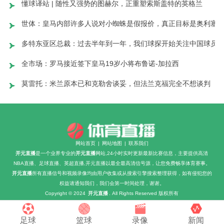
懂球译站 | 随性又强势的图赫尔，正重塑索斯盖特的英格兰
世体：皇马内部许多人说对小蜘蛛是假报价，真正目标是奥利塞
多特东亚区总裁：过去半年到一年，我们球探开始关注中国球员
全市场：罗马接近签下皇马19岁小将布鲁诺-加拉西
莫雷托：米兰原本已和克勒舍谈妥，但法兰克福完全不想谈判
网站首页
|
网站地图
|
联系我们
开元直播
是一个业界专业的
开元直播
网站,24小时实时更新最新比赛信息，主要提供高清
NBA直播、足球直播、英超直播,开元直播以最全最高清信号源，让您免费畅享体育赛事。
开元直播
所有直播信号和视频录像均由用户收集或从搜索引擎搜索整理获得，如有侵犯您的
权益请通知我们，我们会第一时间处理，谢谢。
Copyright © 2024
开元直播
. All Rights Reserved 版权所有
足球
篮球
录像
新闻