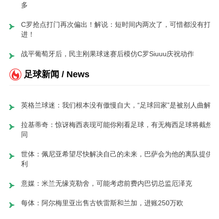
多
C罗抢点打门再次偏出！解说：短时间内两次了，可惜都没有打
进！
战平葡萄牙后，民主刚果球迷赛后模仿C罗Siuuu庆祝动作
足球新闻 / News
英格兰球迷：我们根本没有傲慢自大，“足球回家”是被别人曲解了
拉基蒂奇：惊讶梅西表现可能你刚看足球，有无梅西足球将截然
同
世体：佩尼亚希望尽快解决自己的未来，巴萨会为他的离队提供
利
意媒：米兰无缘克勒舍，可能考虑前费内巴切总监厄泽克
每体：阿尔梅里亚出售古铁雷斯和兰加，进账250万欧