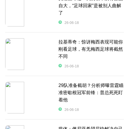
自大，“足球回家”是被别人曲解
了
26-06-18
拉基蒂奇：惊讶梅西表现可能你
刚看足球，有无梅西足球将截然
不同
26-06-18
29队准备截胡？分析师曝雷霆瞄
准密歇根冠军前锋：普总死死盯
着他
26-06-18
世体：佩尼亚希望尽快解决自己