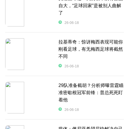
自大，“足球回家”是被别人曲解
了
26-06-18
拉基蒂奇：惊讶梅西表现可能你
刚看足球，有无梅西足球将截然
不同
26-06-18
29队准备截胡？分析师曝雷霆瞄
准密歇根冠军前锋：普总死死盯
着他
26-06-18
世体：佩尼亚希望尽快解决自己