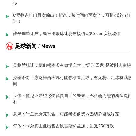
多
C罗抢点打门再次偏出！解说：短时间内两次了，可惜都没有打
进！
战平葡萄牙后，民主刚果球迷赛后模仿C罗Siuuu庆祝动作
足球新闻 / News
英格兰球迷：我们根本没有傲慢自大，“足球回家”是被别人曲解了
拉基蒂奇：惊讶梅西表现可能你刚看足球，有无梅西足球将截然
同
世体：佩尼亚希望尽快解决自己的未来，巴萨会为他的离队提供
利
意媒：米兰无缘克勒舍，可能考虑前费内巴切总监厄泽克
每体：阿尔梅里亚出售古铁雷斯和兰加，进账250万欧