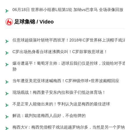
06月18日 世界杯小组赛L组第1轮 加纳vs巴拿马 全场录像回放
足球集锦 / Video
任意球超级落叶斩绝平西班牙！2018年C罗世界杯上演帽子戏法
C罗出场热身看台球迷沸腾尖叫！C罗鼓掌致意球迷！
爆冷遭逼平！葡萄牙主帅：进球后我们仅是控球，没能给对手造
胁
当年遭亚美尼亚球迷喊梅西！C罗神级停球+世界波戴帽回应
现场观战！梅西妻子安东内拉和孩子们抵达体育场！
不是正常人能做出来的！亨利认为这是梅西的最佳进球
解说：裁判知道梅西人品好，不会给牌的
梅西大V：梅西凭借帽子戏法超越罗纳尔多，当然是另一个罗纳尔