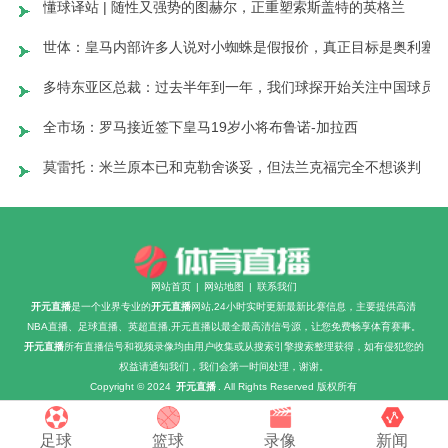
懂球译站 | 随性又强势的图赫尔，正重塑索斯盖特的英格兰
世体：皇马内部许多人说对小蜘蛛是假报价，真正目标是奥利塞
多特东亚区总裁：过去半年到一年，我们球探开始关注中国球员
全市场：罗马接近签下皇马19岁小将布鲁诺-加拉西
莫雷托：米兰原本已和克勒舍谈妥，但法兰克福完全不想谈判
网站首页
|
网站地图
|
联系我们
开元直播
是一个业界专业的
开元直播
网站,24小时实时更新最新比赛信息，主要提供高清
NBA直播、足球直播、英超直播,开元直播以最全最高清信号源，让您免费畅享体育赛事。
开元直播
所有直播信号和视频录像均由用户收集或从搜索引擎搜索整理获得，如有侵犯您的
权益请通知我们，我们会第一时间处理，谢谢。
Copyright © 2024
开元直播
. All Rights Reserved 版权所有
足球
篮球
录像
新闻