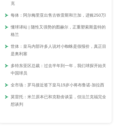
克
每体：阿尔梅里亚出售古铁雷斯和兰加，进账250万欧
懂球译站 | 随性又强势的图赫尔，正重塑索斯盖特的英
格兰
世体：皇马内部许多人说对小蜘蛛是假报价，真正目标
是奥利塞
多特东亚区总裁：过去半年到一年，我们球探开始关注
中国球员
全市场：罗马接近签下皇马19岁小将布鲁诺-加拉西
莫雷托：米兰原本已和克勒舍谈妥，但法兰克福完全不
想谈判