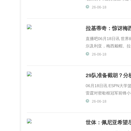
26-06-18
拉基蒂奇：惊讶梅
同
直播吧06月18日讯 世界
尔及利亚，梅西戴帽。拉
DAZN采访，谈到了梅
26-06-18
现感到...
29队准备截胡？
他
06月18日讯 ESPN大学
雷霆对密歇根冠军前锋小莫
26-06-18
世体：佩尼亚希望
利