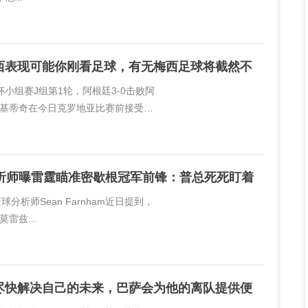
西表现可能你刚看足球，有无梅西足球将截然不
杯小组赛J组第1轮，阿根廷3-0击败阿
基蒂奇在今日克罗地亚比赛前接受了
西。拉基蒂奇说道：“如果你对梅西的表
分析师曝雷霆瞄准密歇根冠军前锋：普总死死盯着
篮球分析师Sean Farnham近日提到，
雷兹...
尽快解决自己的未来，巴萨会为他的离队提供便