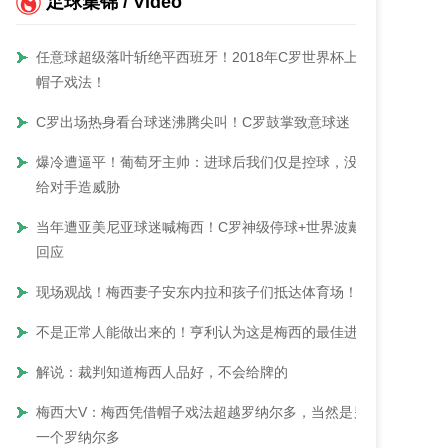
足球集锦 / Video
任意球超级落叶斩绝平西班牙！2018年C罗世界杯上演
帽子戏法！
C罗出场热身看台球迷沸腾尖叫！C罗鼓掌致意球迷！
爆冷遭逼平！葡萄牙主帅：进球后我们仅是控球，没能
给对手造威胁
当年遭亚美尼亚球迷喊梅西！C罗神级停球+世界波戴帽
回应
现场观战！梅西妻子安东内拉和孩子们抵达体育场！
不是正常人能做出来的！亨利认为这是梅西的最佳进球
解说：裁判知道梅西人品好，不会给牌的
梅西大V：梅西凭借帽子戏法超越罗纳尔多，当然是另
一个罗纳尔多