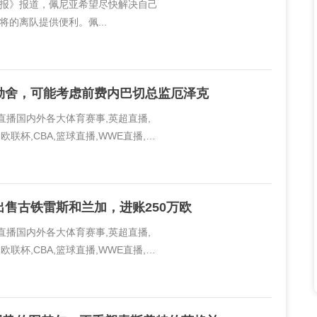
体育报》报道，佩尼亚希望尽快解决自己
的离队提供便利。佩...
勒舍，可能考虑前费内巴切总监厄泽克
线直播国内外各大体育赛事,英超直播,
欧联杯,CBA,篮球直播,WWE直播,PP
..
售古铁雷斯和兰加，进账250万欧
线直播国内外各大体育赛事,英超直播,
欧联杯,CBA,篮球直播,WWE直播,PP
..