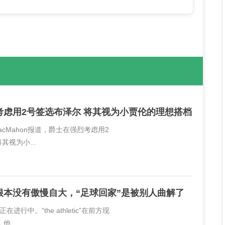
考虑用2号签选布泽尔 将其视为小贾伦的理想搭档
MacMahon报道，爵士在强烈考虑用2
其视为小...
根本没有傲慢自大，“足球回家”是被别人曲解了
进行中。“the athletic”在前方现
...