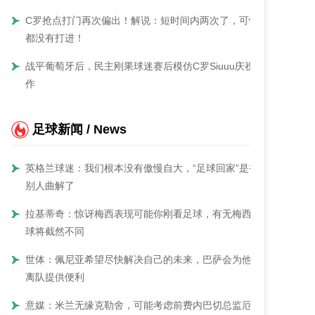
C罗抢点打门再次偏出！解说：短时间内两次了，可惜
都没有打进！
战平葡萄牙后，民主刚果球迷赛后模仿C罗Siuuu庆祝动
作
足球新闻 / News
英格兰球迷：我们根本没有傲慢自大，“足球回家”是被
别人曲解了
拉基蒂奇：惊讶梅西表现可能你刚看足球，有无梅西足
球将截然不同
世体：佩尼亚希望尽快解决自己的未来，巴萨会为他的
离队提供便利
意媒：米兰无缘克勒舍，可能考虑前费内巴切总监厄泽