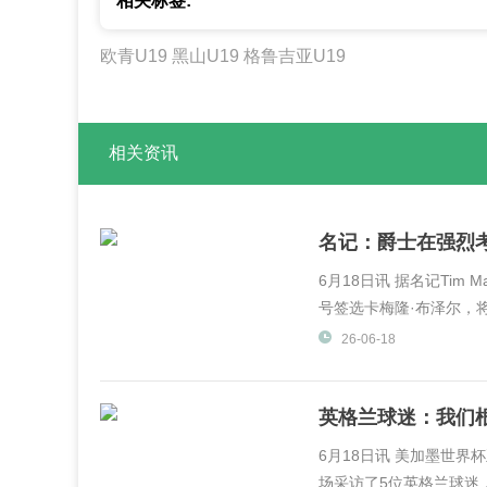
相关标签:
欧青U19
黑山U19
格鲁吉亚U19
相关资讯
名记：爵士在强烈
6月18日讯 据名记Tim 
号签选卡梅隆·布泽尔，将
26-06-18
英格兰球迷：我们
6月18日讯 美加墨世界杯正在
场采访了5位英格兰球迷，他