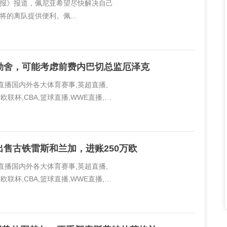
体育报》报道，佩尼亚希望尽快解决自己
的离队提供便利。佩...
勒舍，可能考虑前费内巴切总监厄泽克
线直播国内外各大体育赛事,英超直播,
欧联杯,CBA,篮球直播,WWE直播,PP
..
售古铁雷斯和兰加，进账250万欧
线直播国内外各大体育赛事,英超直播,
欧联杯,CBA,篮球直播,WWE直播,PP
..