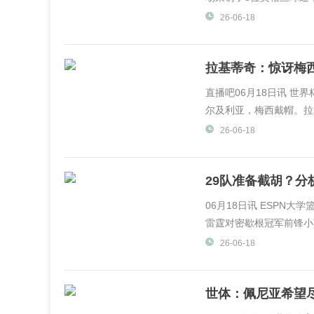
26-06-18
拉基蒂奇：惊讶梅
同
直播吧06月18日讯 世界
尔及利亚，梅西戴帽。拉
DAZN采访，谈到了梅
26-06-18
现感到...
29队准备截胡？
他
06月18日讯 ESPN大学
雷霆对密歇根冠军前锋小莫
26-06-18
世体：佩尼亚希望
利