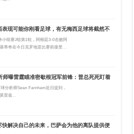
西表现可能你刚看足球，有无梅西足球将截然不
杯小组赛J组第1轮，阿根廷3-0击败阿
基蒂奇在今日克罗地亚比赛前接受了
西。拉基蒂奇说道：“如果你对梅西的表
分析师曝雷霆瞄准密歇根冠军前锋：普总死死盯着
篮球分析师Sean Farnham近日提到，
雷兹...
尽快解决自己的未来，巴萨会为他的离队提供便