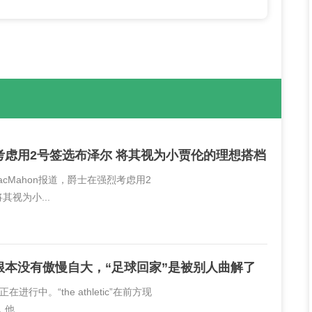
考虑用2号签选布泽尔 将其视为小贾伦的理想搭档
MacMahon报道，爵士在强烈考虑用2
其视为小...
根本没有傲慢自大，“足球回家”是被别人曲解了
进行中。“the athletic”在前方现
...