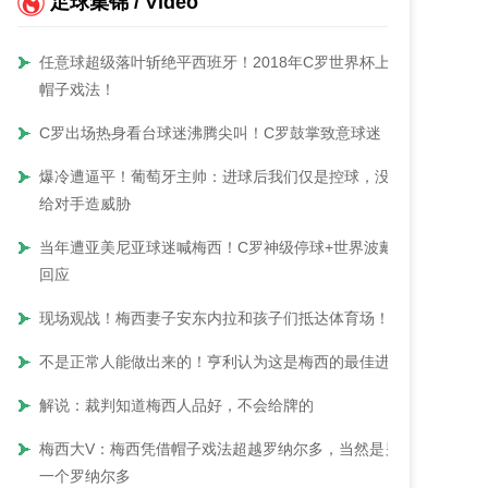
足球集锦 / Video
任意球超级落叶斩绝平西班牙！2018年C罗世界杯上演
帽子戏法！
C罗出场热身看台球迷沸腾尖叫！C罗鼓掌致意球迷！
爆冷遭逼平！葡萄牙主帅：进球后我们仅是控球，没能
给对手造威胁
当年遭亚美尼亚球迷喊梅西！C罗神级停球+世界波戴帽
回应
现场观战！梅西妻子安东内拉和孩子们抵达体育场！
不是正常人能做出来的！亨利认为这是梅西的最佳进球
解说：裁判知道梅西人品好，不会给牌的
梅西大V：梅西凭借帽子戏法超越罗纳尔多，当然是另
一个罗纳尔多