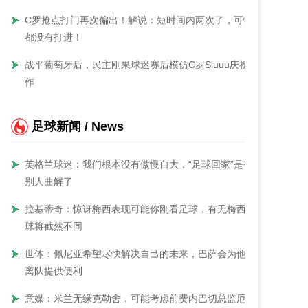
C罗抢点打门再次偏出！解说：短时间内两次了，可惜
都没有打进！
战平葡萄牙后，民主刚果球迷赛后模仿C罗Siuuu庆祝动
作
足球新闻 / News
英格兰球迷：我们根本没有傲慢自大，“足球回家”是被
别人曲解了
拉基蒂奇：惊讶梅西表现可能你刚看足球，有无梅西足
球将截然不同
世体：佩尼亚希望尽快解决自己的未来，巴萨会为他的
离队提供便利
意媒：米兰无缘克勒舍，可能考虑前费内巴切总监厄泽