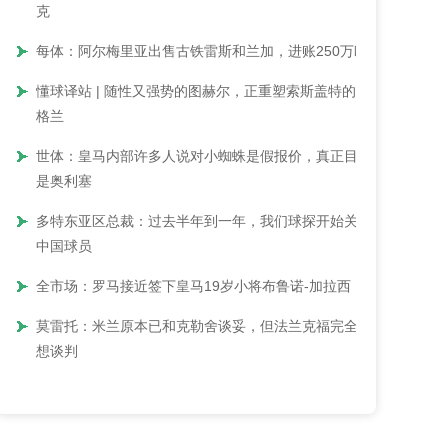
克
每体：阿尔梅里亚出售古铁雷斯和兰加，进账250万欧
懂球译站 | 随性又强势的图赫尔，正重塑索斯盖特的英
格兰
世体：皇马内部许多人说对小蜘蛛是假报价，真正目标
是奥利塞
多特东亚区总裁：过去半年到一年，我们球探开始关注
中国球员
全市场：罗马接近签下皇马19岁小将布鲁诺-加拉西
莫雷托：米兰原本已和克勒舍谈妥，但法兰克福完全不
想谈判