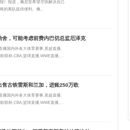
体育报》报道，佩尼亚希望尽快解决自己
的离队提供便利。佩...
勒舍，可能考虑前费内巴切总监厄泽克
线直播国内外各大体育赛事,英超直播,
欧联杯,CBA,篮球直播,WWE直播,PP
..
售古铁雷斯和兰加，进账250万欧
线直播国内外各大体育赛事,英超直播,
欧联杯,CBA,篮球直播,WWE直播,PP
..