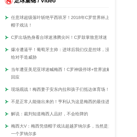
足球集锦 / Video
任意球超级落叶斩绝平西班牙！2018年C罗世界杯上演
帽子戏法！
C罗出场热身看台球迷沸腾尖叫！C罗鼓掌致意球迷！
爆冷遭逼平！葡萄牙主帅：进球后我们仅是控球，没能
给对手造威胁
当年遭亚美尼亚球迷喊梅西！C罗神级停球+世界波戴帽
回应
现场观战！梅西妻子安东内拉和孩子们抵达体育场！
不是正常人能做出来的！亨利认为这是梅西的最佳进球
解说：裁判知道梅西人品好，不会给牌的
梅西大V：梅西凭借帽子戏法超越罗纳尔多，当然是另
一个罗纳尔多