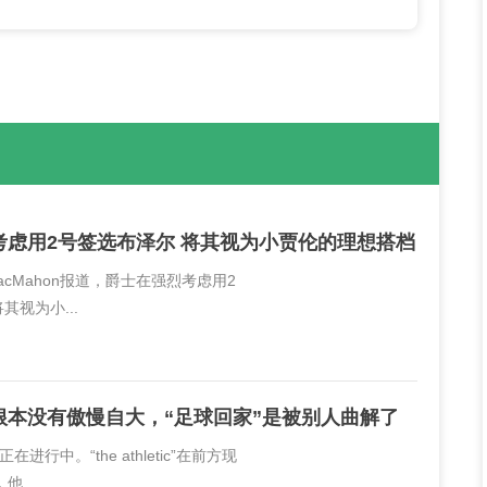
考虑用2号签选布泽尔 将其视为小贾伦的理想搭档
MacMahon报道，爵士在强烈考虑用2
其视为小...
根本没有傲慢自大，“足球回家”是被别人曲解了
进行中。“the athletic”在前方现
...