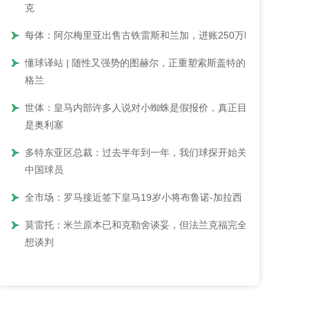
克
每体：阿尔梅里亚出售古铁雷斯和兰加，进账250万欧
懂球译站 | 随性又强势的图赫尔，正重塑索斯盖特的英
格兰
世体：皇马内部许多人说对小蜘蛛是假报价，真正目标
是奥利塞
多特东亚区总裁：过去半年到一年，我们球探开始关注
中国球员
全市场：罗马接近签下皇马19岁小将布鲁诺-加拉西
莫雷托：米兰原本已和克勒舍谈妥，但法兰克福完全不
想谈判