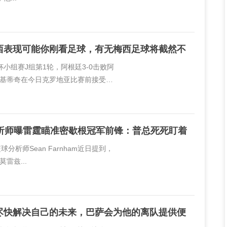
西表现可能你刚看足球，有无梅西足球将截然不
杯小组赛J组第1轮，阿根廷3-0击败阿
基蒂奇在今日克罗地亚比赛前接受了
西。拉基蒂奇说道：“如果你对梅西的表
分析师曝雷霆瞄准密歇根冠军前锋：普总死死盯着
篮球分析师Sean Farnham近日提到，
雷兹...
尽快解决自己的未来，巴萨会为他的离队提供便