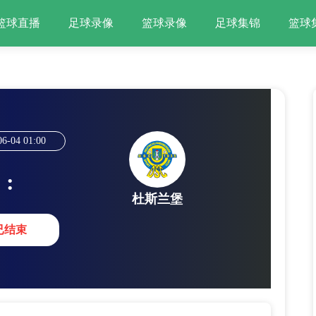
篮球直播
足球录像
篮球录像
足球集锦
篮球
06-04
01:00
:
杜斯兰堡
已结束