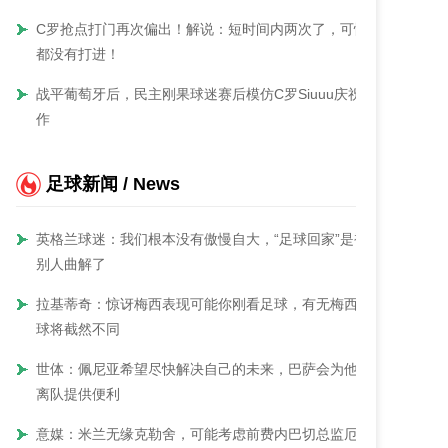
C罗抢点打门再次偏出！解说：短时间内两次了，可惜
都没有打进！
战平葡萄牙后，民主刚果球迷赛后模仿C罗Siuuu庆祝动
作
足球新闻 / News
英格兰球迷：我们根本没有傲慢自大，“足球回家”是被
别人曲解了
拉基蒂奇：惊讶梅西表现可能你刚看足球，有无梅西足
球将截然不同
世体：佩尼亚希望尽快解决自己的未来，巴萨会为他的
离队提供便利
意媒：米兰无缘克勒舍，可能考虑前费内巴切总监厄泽