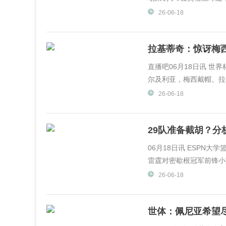
26-06-18
拉基蒂奇：惊讶梅
同
直播吧06月18日讯 世界
尔及利亚，梅西戴帽。拉
DAZN采访，谈到了梅
26-06-18
现感到...
29队准备截胡？
他
06月18日讯 ESPN大学
雷霆对密歇根冠军前锋小莫
26-06-18
世体：佩尼亚希望
利