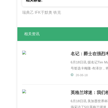
相关标签:
瑞典乙
IFK于默奥
铁克
相关资讯
名记：爵士在强烈
6月18日讯 据名记Tim 
号签选卡梅隆·布泽尔，将
26-06-18
英格兰球迷：我们
6月18日讯 美加墨世界杯正在
场采访了5位英格兰球迷，他