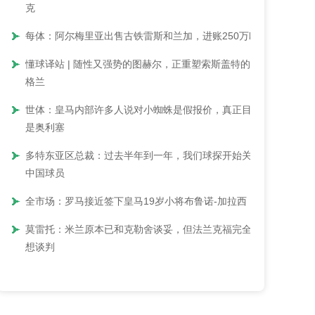
克
每体：阿尔梅里亚出售古铁雷斯和兰加，进账250万欧
懂球译站 | 随性又强势的图赫尔，正重塑索斯盖特的英
格兰
世体：皇马内部许多人说对小蜘蛛是假报价，真正目标
是奥利塞
多特东亚区总裁：过去半年到一年，我们球探开始关注
中国球员
全市场：罗马接近签下皇马19岁小将布鲁诺-加拉西
莫雷托：米兰原本已和克勒舍谈妥，但法兰克福完全不
想谈判