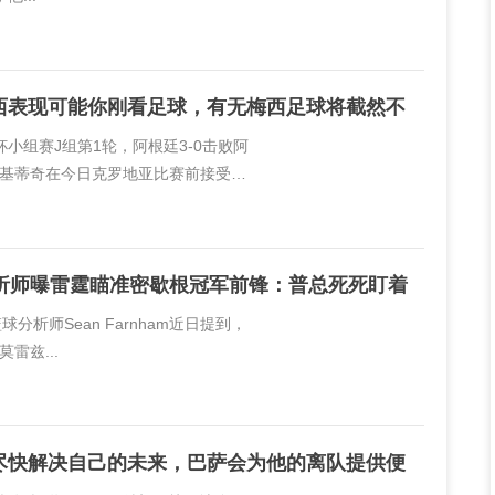
西表现可能你刚看足球，有无梅西足球将截然不
杯小组赛J组第1轮，阿根廷3-0击败阿
基蒂奇在今日克罗地亚比赛前接受了
西。拉基蒂奇说道：“如果你对梅西的表
分析师曝雷霆瞄准密歇根冠军前锋：普总死死盯着
篮球分析师Sean Farnham近日提到，
雷兹...
尽快解决自己的未来，巴萨会为他的离队提供便