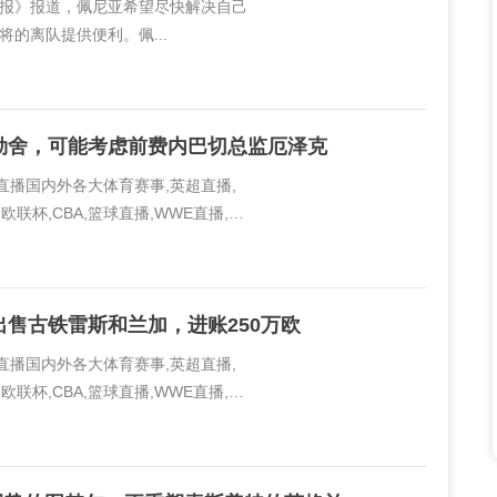
体育报》报道，佩尼亚希望尽快解决自己
的离队提供便利。佩...
勒舍，可能考虑前费内巴切总监厄泽克
线直播国内外各大体育赛事,英超直播,
欧联杯,CBA,篮球直播,WWE直播,PP
..
售古铁雷斯和兰加，进账250万欧
线直播国内外各大体育赛事,英超直播,
欧联杯,CBA,篮球直播,WWE直播,PP
..