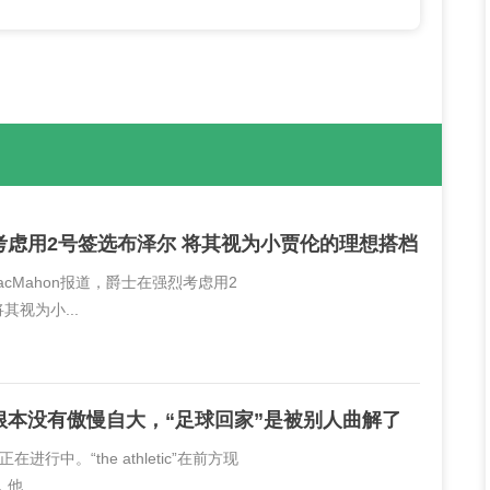
考虑用2号签选布泽尔 将其视为小贾伦的理想搭档
MacMahon报道，爵士在强烈考虑用2
其视为小...
根本没有傲慢自大，“足球回家”是被别人曲解了
进行中。“the athletic”在前方现
...