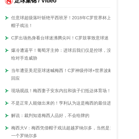
足球集锦 / Video
任意球超级落叶斩绝平西班牙！2018年C罗世界杯上演
帽子戏法！
C罗出场热身看台球迷沸腾尖叫！C罗鼓掌致意球迷！
爆冷遭逼平！葡萄牙主帅：进球后我们仅是控球，没能
给对手造威胁
当年遭亚美尼亚球迷喊梅西！C罗神级停球+世界波戴帽
回应
现场观战！梅西妻子安东内拉和孩子们抵达体育场！
不是正常人能做出来的！亨利认为这是梅西的最佳进球
解说：裁判知道梅西人品好，不会给牌的
梅西大V：梅西凭借帽子戏法超越罗纳尔多，当然是另
一个罗纳尔多