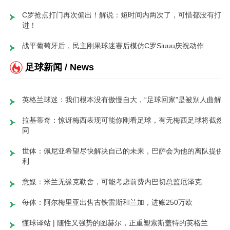
C罗抢点打门再次偏出！解说：短时间内两次了，可惜都没有打
进！
战平葡萄牙后，民主刚果球迷赛后模仿C罗Siuuu庆祝动作
足球新闻 / News
英格兰球迷：我们根本没有傲慢自大，“足球回家”是被别人曲解了
拉基蒂奇：惊讶梅西表现可能你刚看足球，有无梅西足球将截然
同
世体：佩尼亚希望尽快解决自己的未来，巴萨会为他的离队提供
利
意媒：米兰无缘克勒舍，可能考虑前费内巴切总监厄泽克
每体：阿尔梅里亚出售古铁雷斯和兰加，进账250万欧
懂球译站 | 随性又强势的图赫尔，正重塑索斯盖特的英格兰