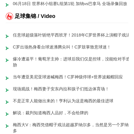
06月18日 世界杯小组赛L组第1轮 加纳vs巴拿马 全场录像回放
足球集锦 / Video
任意球超级落叶斩绝平西班牙！2018年C罗世界杯上演帽子戏法
C罗出场热身看台球迷沸腾尖叫！C罗鼓掌致意球迷！
爆冷遭逼平！葡萄牙主帅：进球后我们仅是控球，没能给对手造
胁
当年遭亚美尼亚球迷喊梅西！C罗神级停球+世界波戴帽回应
现场观战！梅西妻子安东内拉和孩子们抵达体育场！
不是正常人能做出来的！亨利认为这是梅西的最佳进球
解说：裁判知道梅西人品好，不会给牌的
梅西大V：梅西凭借帽子戏法超越罗纳尔多，当然是另一个罗纳尔
多