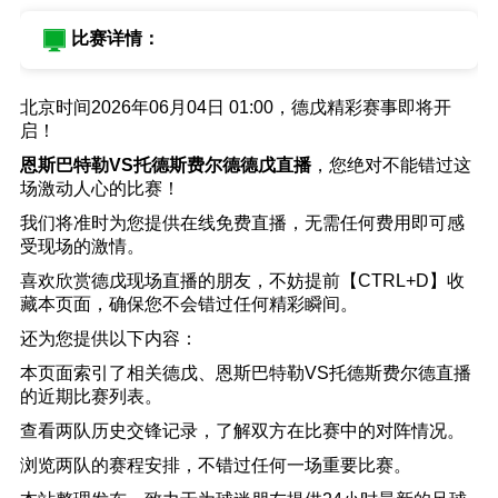
比赛详情：
北京时间2026年06月04日 01:00，德戊精彩赛事即将开
启！
恩斯巴特勒VS托德斯费尔德德戊直播
，您绝对不能错过这
场激动人心的比赛！
我们将准时为您提供在线免费直播，无需任何费用即可感
受现场的激情。
喜欢欣赏德戊现场直播的朋友，不妨提前【CTRL+D】收
藏本页面，确保您不会错过任何精彩瞬间。
还为您提供以下内容：
本页面索引了相关德戊、恩斯巴特勒VS托德斯费尔德直播
的近期比赛列表。
查看两队历史交锋记录，了解双方在比赛中的对阵情况。
浏览两队的赛程安排，不错过任何一场重要比赛。