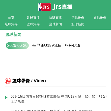
首页
足球直播
篮球直播
足球录像
篮球录像
足球集锦
篮球集锦
足球新闻
篮球新闻
篮球新闻
2026-06-20
辛尼斯U19VS海于格松U19
篮球录像 / Video
06月15日国青女篮热身赛富顺站 中国U17女篮 - 伏伊伏丁那女篮
全场录像