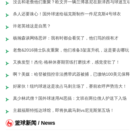
没去和老詹他们重聚？欧文开一辆兰博基尼在新泽西与球迷互动
杀人还要诛心！国外球迷给福克斯制作一件尼克斯4号球衣
许老英雄这是自黑？
杨瀚森谈网络恶评：我有时都会看笑了，他们骂的很有才
老詹&2016骑士队友重聚，他们准备3架直升机，这是要去哪玩？
又换发型！杰伦·格林休赛期苦练打磨技术，感觉变壮了！
啊？美媒：哈登被指控非法携带武器被捕，已缴纳100美元保释金
好家伙！纽约球迷这是攻占马刺主场了，赛前欢呼声势浩大！
真少林武僧？国外球迷用AI恶搞：文班在两位僧人护送下入场
主裁福斯特抵达球馆，即将执裁马刺vs尼克斯第五场！
篮球新闻 / News