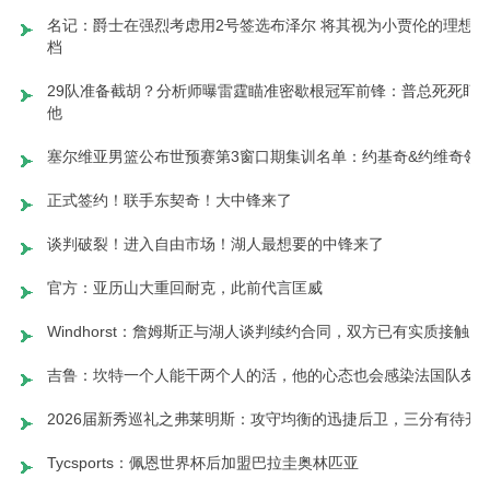
名记：爵士在强烈考虑用2号签选布泽尔 将其视为小贾伦的理想搭
档
29队准备截胡？分析师曝雷霆瞄准密歇根冠军前锋：普总死死盯
他
塞尔维亚男篮公布世预赛第3窗口期集训名单：约基奇&约维奇领
正式签约！联手东契奇！大中锋来了
谈判破裂！进入自由市场！湖人最想要的中锋来了
官方：亚历山大重回耐克，此前代言匡威
Windhorst：詹姆斯正与湖人谈判续约合同，双方已有实质接触
吉鲁：坎特一个人能干两个人的活，他的心态也会感染法国队友
2026届新秀巡礼之弗莱明斯：攻守均衡的迅捷后卫，三分有待开
Tycsports：佩恩世界杯后加盟巴拉圭奥林匹亚