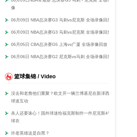
06月09日NBA常规赛 总决赛G3 马刺 - 尼克斯 全场录
像
06月09日 NBA总决赛G3 马刺vs尼克斯 全场录像回放
06月09日 NBA总决赛G3 马刺vs尼克斯 全场录像回放
06月05日 CBA总决赛G5 上海vs广厦 全场录像回放
06月06日 NBA总决赛G2 尼克斯vs马刺 全场录像回放
篮球集锦 / Video
没去和老詹他们重聚？欧文开一辆兰博基尼在新泽西与
球迷互动
杀人还要诛心！国外球迷给福克斯制作一件尼克斯4号
球衣
许老英雄这是自黑？