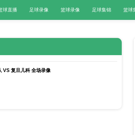
篮球直播
足球录像
篮球录像
足球集锦
篮球
队 VS 复旦儿科 全场录像