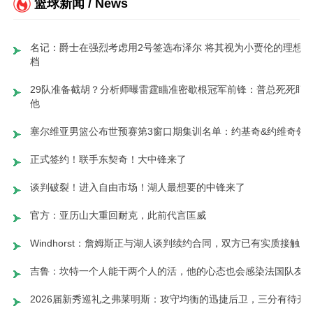
篮球新闻 / News
名记：爵士在强烈考虑用2号签选布泽尔 将其视为小贾伦的理想搭
档
29队准备截胡？分析师曝雷霆瞄准密歇根冠军前锋：普总死死盯
他
塞尔维亚男篮公布世预赛第3窗口期集训名单：约基奇&约维奇领
正式签约！联手东契奇！大中锋来了
谈判破裂！进入自由市场！湖人最想要的中锋来了
官方：亚历山大重回耐克，此前代言匡威
Windhorst：詹姆斯正与湖人谈判续约合同，双方已有实质接触
吉鲁：坎特一个人能干两个人的活，他的心态也会感染法国队友
2026届新秀巡礼之弗莱明斯：攻守均衡的迅捷后卫，三分有待开