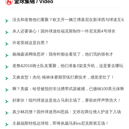
篮球集锦 / Video
没去和老詹他们重聚？欧文开一辆兰博基尼在新泽西与球迷互动
杀人还要诛心！国外球迷给福克斯制作一件尼克斯4号球衣
许老英雄这是自黑？
杨瀚森谈网络恶评：我有时都会看笑了，他们骂的很有才
老詹&2016骑士队友重聚，他们准备3架直升机，这是要去哪玩？
又换发型！杰伦·格林休赛期苦练打磨技术，感觉变壮了！
啊？美媒：哈登被指控非法携带武器被捕，已缴纳100美元保释金
好家伙！纽约球迷这是攻占马刺主场了，赛前欢呼声势浩大！
真少林武僧？国外球迷用AI恶搞：文班在两位僧人护送下入场
主裁福斯特抵达球馆，即将执裁马刺vs尼克斯第五场！