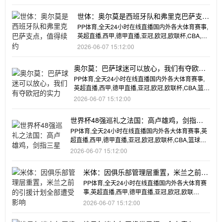
玩出精彩
世体：奥尔莫是西班牙队和弗里克巴萨支
点，值得续约
PP体育,全天24小时在线直播国内外各大体育赛事,
英超直播,西甲,德甲直播,亚冠,欧冠,欧联杯,CBA,篮
球直播,WWE直播,PP体育,PP视频一起玩出精彩
2026-06-07 15:12:00
奥尔莫：巴萨球迷可以放心，我们有夺欧冠
的实力
PP体育,全天24小时在线直播国内外各大体育赛事,
英超直播,西甲,德甲直播,亚冠,欧冠,欧联杯,CBA,篮球
直播,WWE直播,PP体育,PP视频一起玩出精彩
2026-06-07 15:12:00
世界杯48强巡礼之法国：高卢雄鸡，剑指三
星
PP体育,全天24小时在线直播国内外各大体育赛事,英
超直播,西甲,德甲直播,亚冠,欧冠,欧联杯,CBA,篮球直
播,WWE直播,PP体育,PP视频一起玩出精彩
2026-06-07 15:12:00
米体：因俱乐部管理层重置，米兰之前的
引援计划全部遭受影响
PP体育,全天24小时在线直播国内外各大体育赛
事,英超直播,西甲,德甲直播,亚冠,欧冠,欧联
杯,CBA,篮球直播,WWE直播,PP体育,PP视频一
2026-06-07 15:12:00
起玩出精彩