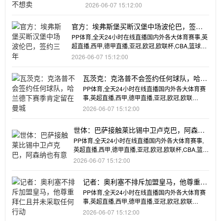
杯,CBA,篮球直播,WWE直播,PP体育,PP视频一
2026-06-07 15:12:00
起玩出精彩
官方：埃弗斯堡买断汉堡中场波伦巴，签约
三年
PP体育,全天24小时在线直播国内外各大体育赛事,英
超直播,西甲,德甲直播,亚冠,欧冠,欧联杯,CBA,篮球直
播,WWE直播,PP体育,PP视频一起玩出精彩
2026-06-07 15:12:00
瓦茨克：克洛普不会签约任何球队，哈兰
德下赛季肯定留在曼城
PP体育,全天24小时在线直播国内外各大体育赛
事,英超直播,西甲,德甲直播,亚冠,欧冠,欧联
杯,CBA,篮球直播,WWE直播,PP体育,PP视频一
2026-06-07 15:12:00
起玩出精彩
世体：巴萨接触莱比锡中卫卢克巴，阿森纳
也有意
PP体育,全天24小时在线直播国内外各大体育赛事,
英超直播,西甲,德甲直播,亚冠,欧冠,欧联杯,CBA,篮球
直播,WWE直播,PP体育,PP视频一起玩出精彩
2026-06-07 15:12:00
记者：奥利塞不排斥加盟皇马，他尊重拜
仁且并未采取任何行动
PP体育,全天24小时在线直播国内外各大体育赛
事,英超直播,西甲,德甲直播,亚冠,欧冠,欧联
杯,CBA,篮球直播,WWE直播,PP体育,PP视频一
2026-06-07 15:12:00
起玩出精彩