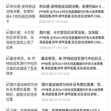
布拉德-皮特观战法网决赛，安德列娃4-3领
先赫瓦林斯卡
PP体育,全天24小时在线直播国内外各大体育赛事,
英超直播,西甲,德甲直播,亚冠,欧冠,欧联杯,CBA,篮
球直播,WWE直播,PP体育,PP视频一起玩出精彩
2026-06-07 15:12:00
图片报：卡尔受伤后非常沮丧，当场就在
球场上哭了出来
PP体育,全天24小时在线直播国内外各大体育赛事,
英超直播,西甲,德甲直播,亚冠,欧冠,欧联杯,CBA,篮
球直播,WWE直播,PP体育,PP视频一起玩出精彩
2026-06-07 15:12:00
最佳带货，本-怀特给冠军游行中吃的汉堡
的店铺送了签名球衣
PP体育,全天24小时在线直播国内外各大体育赛
事,英超直播,西甲,德甲直播,亚冠,欧冠,欧联
杯,CBA,篮球直播,WWE直播,PP体育,PP视频一
2026-06-07 15:12:00
起玩出精彩
图片报谈纳帅为何补召韦德拉奥果：性格
好，能胜任前场多位置
PP体育,全天24小时在线直播国内外各大体育赛
事,英超直播,西甲,德甲直播,亚冠,欧冠,欧联
杯,CBA,篮球直播,WWE直播,PP体育,PP视频一
2026-06-07 15:12:00
起玩出精彩
卫报：世界杯揭幕战球迷节或有10万人参